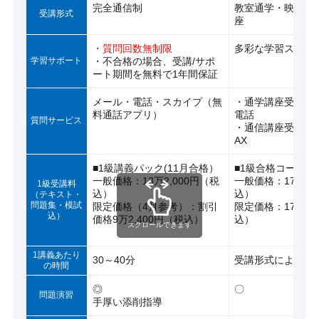
完全通信制
教室通学・映像通
受講形式
座
・質問回数無制限
多彩な学習スタイ
学習サポート
・不合格の場合、受講/サポ
ート期間を無料で1年間保証
メール・電話・スカイプ（無
・通学講座受講生
料通話アプリ）
電話
質問サービス
・通信講座受講生
AX
■1級講義パック(11月合格）
■1級合格コース(1
一般価格：13万2,000円（税
一般価格：17万8,
1級受講料
込）
込）
（テキスト・
問題集・模試
限定価格（4月参考）：割引
限定価格：17万5,
込）
価格9万2,400円（税込）
込）
スクロールできます
1講義あたり
30～40分
受講形式により変
の時間
◎
〇
問題演習
手厚い添削指導