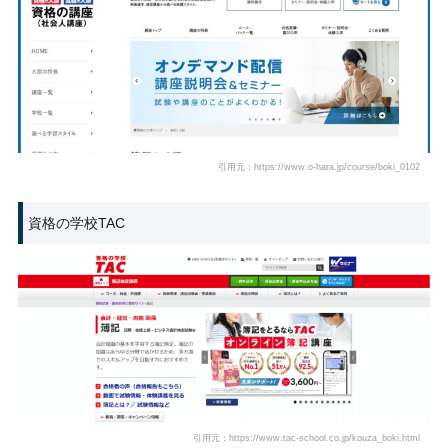
引用元：https://www.o-hara.jp/course/boki_0102
資格の学校TAC
引用元：https://www.tac-school.co.jp/kouza_boki.html