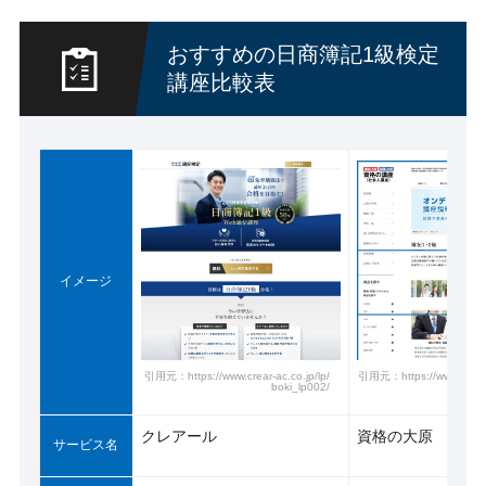
おすすめの日商簿記1級検定
講座比較表
イメージ
引用元：https://www.crear-ac.co.jp/lp/
引用元：https://www.o-hara
boki_lp002/
クレアール
資格の大原
サービス名