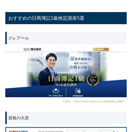
おすすめの日商簿記1級検定講座5選
クレアール
引用元：https://www.crear-ac.co.jp/lp/boki_lp002/
資格の大原