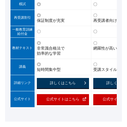
模試
◎
〇
◎
〇
再受講割引
保証制度が充実
再受講者向け
一般教育訓練
〇
〇
給付金
◎
〇
教材テキスト
非常識合格法で
網羅性が高い
効率的な学習
◎
〇
講義
短時間集中型
受講スタイルが豊
詳細リンク
詳しくはこちら
詳しくはこ
公式サイト
公式サイトはこちら
公式サイトは