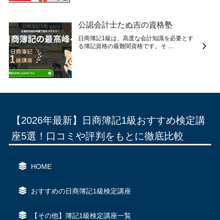
公認会計士たぬ吉の資格塾
日商簿記1級は、高度な会計知識を必要とす
る簿記資格の最難関資格です。そ ....
【2026年最新】日商簿記1級おすすめ検定講
座5選！口コミや評判をもとに徹底比較
HOME
おすすめの日商簿記1級検定講座
【その他】簿記1級検定講座一覧