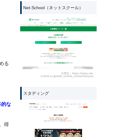
Net-School（ネットスクール）
める
引用元：https://www.net-
school.co.jp/web_school_course/nissyou/
スタディング
本的な
、得