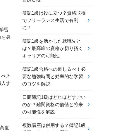
簿記1級は役に立つ？資格取得
でフリーランス生活で有利
に！
学習
力を身
簿記1級を活かした就職先と
は？最高峰の資格が切り拓く
キャリアの可能性
簿記1級合格への道しるべ！必
くべき
要な勉強時間と効率的な学習
購入す
のコツを解説
日商簿記1級はどれほどすごい
のか？難関資格の価値と将来
の可能性を解説
複数講座は併用する？簿記1級
高度