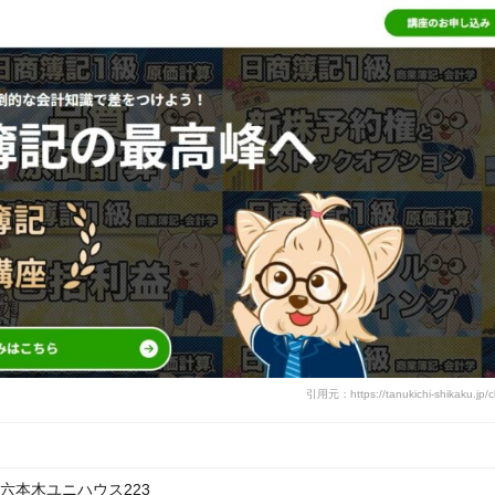
引用元：https://tanukichi-shikaku.jp/c
1 六本木ユニハウス223