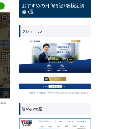
おすすめの日商簿記1級検定講
座5選
クレアール
引用元：https://www.crear-ac.co.jp/lp/boki_lp002/
lass1/
資格の大原