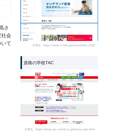
高さ
実社会
ついて
引用元：https://www.o-hara.jp/course/boki_0102
資格の学校TAC
引用元：https://www.tac-school.co.jp/kouza_boki.html