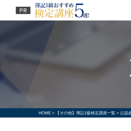
HOME
>
【その他】簿記1級検定講座一覧
>
公認