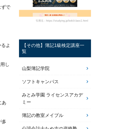
はずで
引用元：https://studying.jp/boki/class1.html
【その他】簿記1級検定講座一
かるよ
覧
活用し
山梨簿記学院
ソフトキャンパス
みとみ学園 ライセンスアカデ
ミー
にあ
簿記の教室メイプル
が多
公認会計士たぬ吉の資格塾